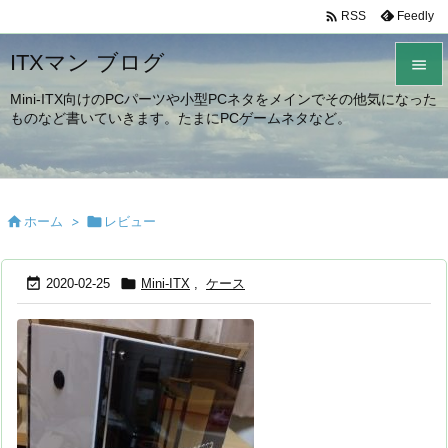

Feedly
RSS
ITXマン ブログ

Mini-ITX向けのPCパーツや小型PCネタをメインでその他気になった

ものなど書いていきます。たまにPCゲームネタなど。
メニュ

サイド


ホーム
>

レビュー
前へ

次へ


2020-02-25
Mini-ITX
,
ケース

検索