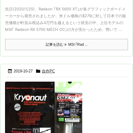
先日(2020/1/25)、Radeon ｢RX 5600 XT｣が各グラフィックボードメ
ーカーから発売されましたが、米ドル価格の$279に対して日本での販
売価格が軒並み税込み4万円を越えるという状況の中、上位モデルの
MSI｢ Radeon RX 5700 MECH OC｣の方が安かったため、勢いで ...
記事を読む
MSI ｢Rad ...


2019-10-27
自作PC