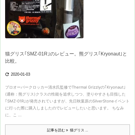
猫グリス｢SMZ-01R｣のレビュー。熊グリス｢Kryonaut｣と
比較。

2020-01-03
プロオーバークロッカー清水氏監修でThermal Grizzlyの｢Kryonaut｣
(通称：熊グリス)クラスの性能を追求しつつ、塗りやすさも目指した
｢SMZ-01R｣が発売されていますが、先日秋葉原のSilverStoneイベント
に行った際に購入しましたのでレビューしたいと思います。 ちなみ
に、こ ...
記事を読む
猫グリス ...