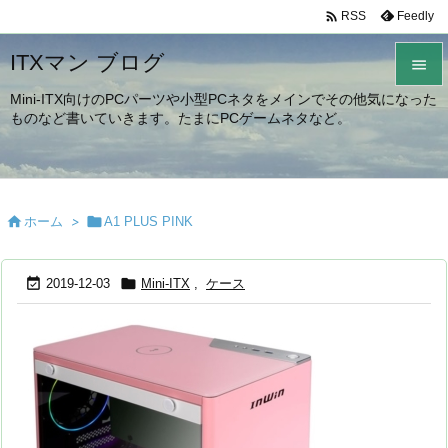

Feedly
RSS
ITXマン ブログ

Mini-ITX向けのPCパーツや小型PCネタをメインでその他気になった

ものなど書いていきます。たまにPCゲームネタなど。
メニュ

サイド


ホーム
>

A1 PLUS PINK
前へ

次へ


2019-12-03
Mini-ITX
,
ケース

検索