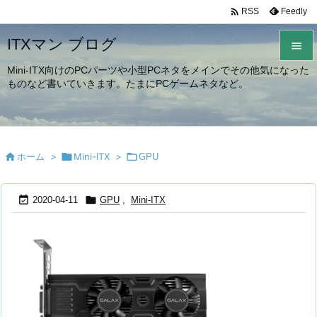

Feedly
RSS
ITXマン ブログ

Mini-ITX向けのPCパーツや小型PCネタをメインでその他気になった

ものなど書いていきます。たまにPCゲームネタなど。
メニュ

サイド


ホーム
>

Mini-ITX
>

GPU
前へ



次へ
2020-04-11
GPU
,
Mini-ITX

検索