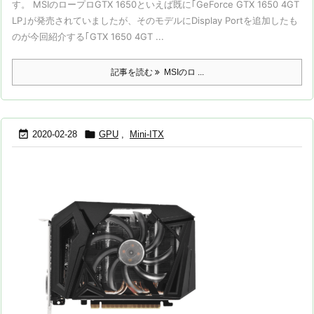
す。 MSIのロープロGTX 1650といえば既に｢GeForce GTX 1650 4GT
LP｣が発売されていましたが、そのモデルにDisplay Portを追加したも
のが今回紹介する｢GTX 1650 4GT ...
記事を読む
MSIのロ ...


2020-02-28
GPU
,
Mini-ITX