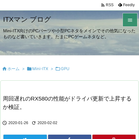

Feedly
RSS
ITXマン ブログ

Mini-ITX向けのPCパーツや小型PCネタをメインでその他気になった

ものなど書いていきます。たまにPCゲームネタなど。
メニュ

サイド


ホーム
>

Mini-ITX
>

GPU
前へ

次へ

周回遅れのRX580の性能がドライバ更新で上昇する
検索
か検証。


2020-01-26
2020-02-02