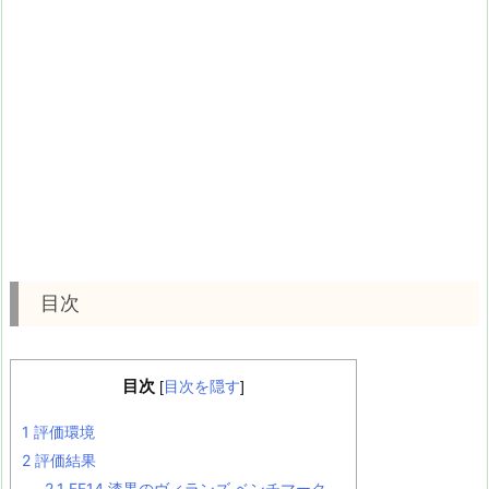
目次
目次
[
目次を隠す
]
1
評価環境
2
評価結果
2.1
FF14 漆黒のヴィランズ ベンチマーク