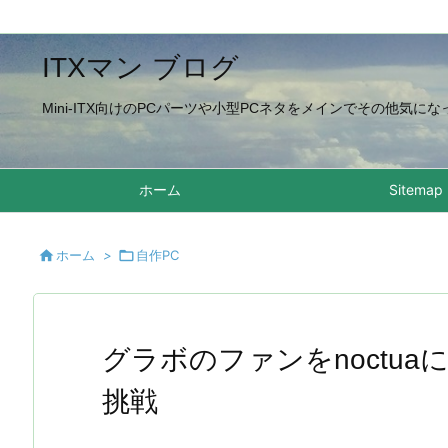
ITXマン ブログ
Mini-ITX向けのPCパーツや小型PCネタをメインでその他気
ホーム
Sitemap

ホーム
>

自作PC
グラボのファンをnoctu
挑戦