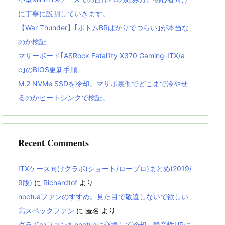
に丁寧に説明していきます。
【War Thunder】｢ボトムBRばかりでつらい｣が本当な
のか検証
マザーボード｢ASRock Fatal1ty X370 Gaming-ITX/a
c｣のBIOS更新手順
M.2 NVMe SSDを冷却。マザボ裏側でどこまで冷やせ
るのかヒートシンクで検証。
Recent Comments
ITXケース向けグラボ(ショート/ロープロ)まとめ(2019/
9版)
に
Richardtof
より
noctuaファンのすすめ。見た目で敬遠しないで欲しい
高スペックファン
に
匿名
より
グラボのファンをnoctuaに交換して冷却、静音性UPに