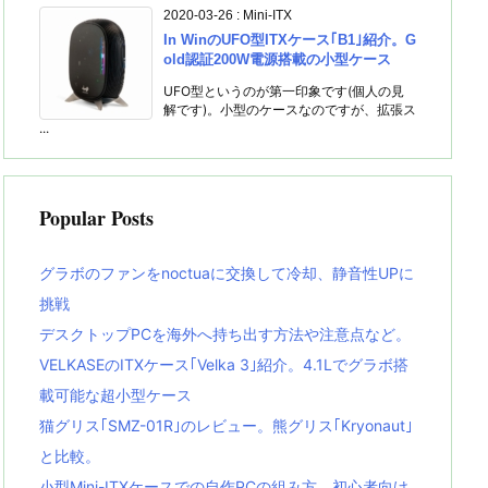
2020-03-26
:
Mini-ITX
In WinのUFO型ITXケース｢B1｣紹介。G
old認証200W電源搭載の小型ケース
UFO型というのが第一印象です(個人の見
解です)。小型のケースなのですが、拡張ス
...
Popular Posts
グラボのファンをnoctuaに交換して冷却、静音性UPに
挑戦
デスクトップPCを海外へ持ち出す方法や注意点など。
VELKASEのITXケース｢Velka 3｣紹介。4.1Lでグラボ搭
載可能な超小型ケース
猫グリス｢SMZ-01R｣のレビュー。熊グリス｢Kryonaut｣
と比較。
小型Mini-ITXケースでの自作PCの組み方。初心者向け