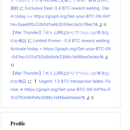
挑戦
に
Exclusive Deal: 0.4 BTC reward waiting. Clai
m today >> https://graph.org/Get-your-BTC-09-04?
hs=3aae8f0c52b0d1a4b3034ecda3c39ec1&
より
【War Thunder】｢ボトムBRばかりでつらい｣が本当な
のか検証
に
Limited Promo - 0.4 BTC reward waiting.
Activate today > https://graph.org/Get-your-BTC-09
-04?hs=531d783d9dfafe3396c1ef46ee0edecf&
よ
り
【War Thunder】｢ボトムBRばかりでつらい｣が本当な
のか検証
に
Urgent: 1.3 BTC transaction failed. Fix
now => https://graph.org/Get-your-BTC-09-04?hs=5
31d783d9dfafe3396c1ef46ee0edecf&
より
Profile