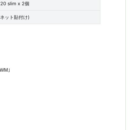
120 slim x 2個
(マグネット貼付け)
PWM｣