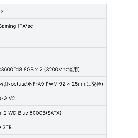
02
Gaming-ITX/ac
C3600C18 8GB x 2 (3200Mhz運用)
ファンはNoctuaのNF-A9 PWM 92 x 25mmに交換)
0-G V2
m.2 WD Blue 500GB(SATA)
 2TB