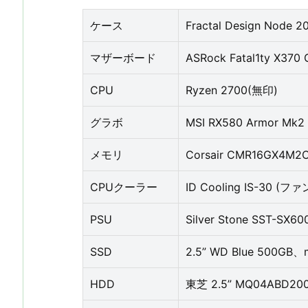
ケース
Fractal Design Node 2
マザーボード
ASRock Fatal1ty X370 
CPU
Ryzen 2700(無印)
グラボ
MSI RX580 Armor Mk2
メモリ
Corsair CMR16GX4M2
CPUクーラー
ID Cooling IS-30 (
PSU
Silver Stone SST-SX60
SSD
2.5” WD Blue 500GB、
HDD
東芝 2.5” MQ04ABD200