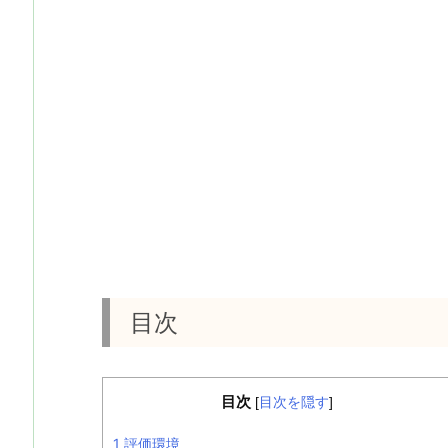
目次
目次
[
目次を隠す
]
1
評価環境