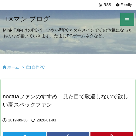

Feedly
RSS
ITXマン ブログ

Mini-ITX向けのPCパーツや小型PCネタをメインでその他気になった

ものなど書いていきます。たまにPCゲームネタなど。
メニュ

サイド


ホーム
>

自作PC
前へ

次へ

noctuaファンのすすめ。見た目で敬遠しないで欲し
検索
い高スペックファン


2019-09-30
2020-01-03