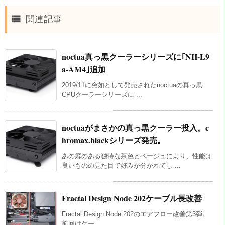

関連記事
noctua真っ黒クーラーシリーズに｢NH-L9
a-AM4｣追加
2019/11に突如として発売されたnoctuaの真っ黒
CPUクーラーシリーズに ...
noctuaがまさかの真っ黒クーラー投入。c
hromax.blackシリーズ発売。
あの癖のある独特な茶色とベージュにより、性能は
良いものの見た目で好みが分かれてし ...
Fractal Design Node 202ケーブル長改善
Fractal Design Node 202のエアフロー改善第3弾。
前回はケー ...