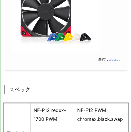
参照：
noctua
スペック
NF-P12 redux-
NF-F12 PWM
1700 PWM
chromax.black.swap