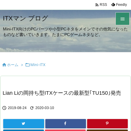

Feedly
RSS
ITXマン ブログ

Mini-ITX向けのPCパーツや小型PCネタをメインでその他気になった

ものなど書いていきます。たまにPCゲームネタなど。
メニュ

サイド


ホーム
>

Mini-ITX
前へ

次へ

Lian Liの岡持ち型ITXケースの最新型｢TU150｣発売
検索


2019-08-24
2020-03-10