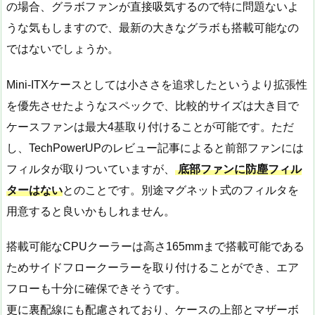
の場合、グラボファンが直接吸気するので特に問題ないよ
うな気もしますので、最新の大きなグラボも搭載可能なの
ではないでしょうか。
Mini-ITXケースとしては小ささを追求したというより拡張性
を優先させたようなスペックで、比較的サイズは大き目で
ケースファンは最大4基取り付けることが可能です。ただ
し、TechPowerUPのレビュー記事によると前部ファンには
フィルタが取りついていますが、
底部ファンに防塵フィル
ターはない
とのことです。別途マグネット式のフィルタを
用意すると良いかもしれません。
搭載可能なCPUクーラーは高さ165mmまで搭載可能である
ためサイドフロークーラーを取り付けることができ、エア
フローも十分に確保できそうです。
更に裏配線にも配慮されており、ケースの上部とマザーボ