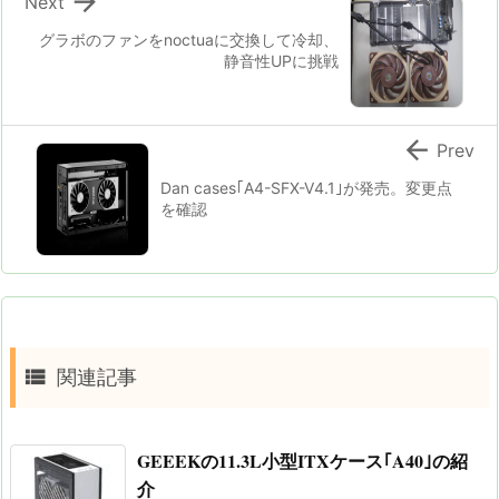

Next
グラボのファンをnoctuaに交換して冷却、
静音性UPに挑戦

Prev
Dan cases｢A4-SFX-V4.1｣が発売。変更点
を確認

関連記事
GEEEKの11.3L小型ITXケース｢A40｣の紹
介