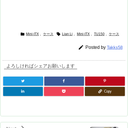


Mini-ITX
,
ケース
Lian Li
,
Mini-ITX
,
TU150
,
ケース

Posted by
Takks58
よろしければシェアお願いします
Copy