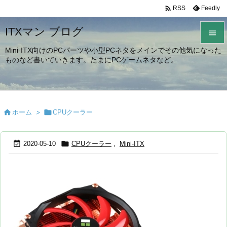

Feedly
RSS
ITXマン ブログ

Mini-ITX向けのPCパーツや小型PCネタをメインでその他気になった

ものなど書いていきます。たまにPCゲームネタなど。
メニュ

サイド


ホーム
>

CPUクーラー
前へ

次へ


2020-05-10
CPUクーラー
,
Mini-ITX

検索