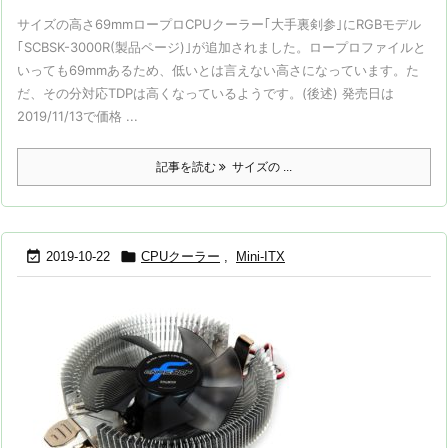
サイズの高さ69mmロープロCPUクーラー｢大手裏剣参｣にRGBモデル
｢SCBSK-3000R(製品ページ)｣が追加されました。ロープロファイルと
いっても69mmあるため、低いとは言えない高さになっています。た
だ、その分対応TDPは高くなっているようです。(後述) 発売日は
2019/11/13で価格 ...
記事を読む
サイズの ...


2019-10-22
CPUクーラー
,
Mini-ITX