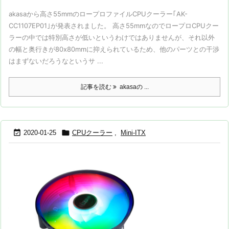
akasaから高さ55mmのロープロファイルCPUクーラー｢AK-
CC1107EP01｣が発表されました。 高さ55mmなのでロープロCPUクー
ラーの中では特別高さが低いというわけではありませんが、それ以外
の幅と奥行きが80x80mmに抑えられているため、他のパーツとの干渉
はまずないだろうなというサ ...
記事を読む
akasaの ...


2020-01-25
CPUクーラー
,
Mini-ITX