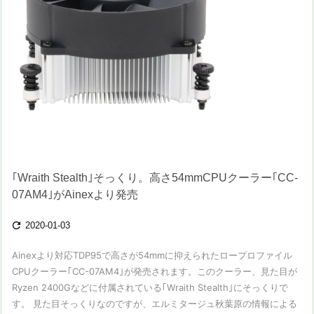
｢Wraith Stealth｣そっくり。高さ54mmCPUクーラー｢CC-
07AM4｣がAinexより発売

2020-01-03
Ainexより対応TDP95で高さが54mmに抑えられたロープロファイル
CPUクーラー｢CC-07AM4｣が発売されます。このクーラー、見た目が
Ryzen 2400Gなどに付属されている｢Wraith Stealth｣にそっくりで
す。 見た目そっくりなのですが、エルミタージュ秋葉原の情報による